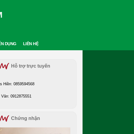
M
ỂN DỤNG
LIÊN HỆ
Hỗ trợ trực tuyến
s Hiền: 0859594568
 Văn: 0912875551
Chứng nhận