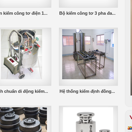
 kiểm công tơ điện 1...
Bộ kiểm công tơ 3 pha đa...
h chuẩn di động kiểm...
Hệ thống kiểm định đồng...