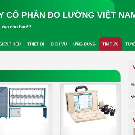
Y CỔ PHẦN ĐO LƯỜNG VIỆT NA
xác cho bạn!!!
GIỚI THIỆU
THIẾT BỊ
DỊCH VỤ
ỨNG DỤNG
TIN TỨC
TUY
Mr
Mr